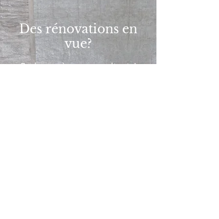
Des rénovations en
vue?
Parlez-en à nos consultants!
Contact
Céramique Montréal
Téléphone :
514-497-9441
Courriel :
info@ceramiquemontreal.ca